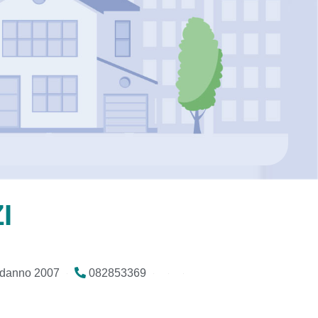
I
odanno 2007
082853369