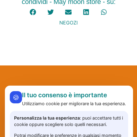
condividi - May moon store - su:
NEGOZI
Il tuo consenso è importante
🍪
Utilizziamo cookie per migliorare la tua esperienza.
Personalizza la tua esperienza
: puoi accettare tutti i
cookie oppure scegliere solo quelli necessari.
Potrai modificare le preferenze in qualsiasi momento
contatti
prezzi
privacy
accedi