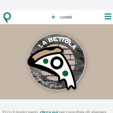
contatti
Ecco il nostro menù,
clicca
qui
per consultare gli allergeni.