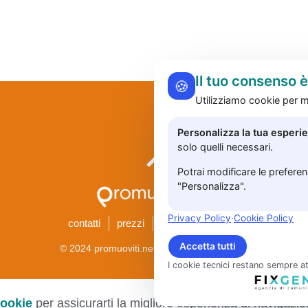
Il tuo consenso 
🍪
Utilizziamo cookie per mi
Personalizza la tua esperi
solo quelli necessari.
Potrai modificare le prefere
"Personalizza".
Privacy Policy
·
Cookie Policy
contatti
prezzi
privacy
accedi
Accetta tutti
Rifiuta tutt
© 2024 promuoviti.net | Tutti i diritti riservati
I cookie tecnici restano sempre at
ookie
per assicurarti la migliore esperienza di navigazio