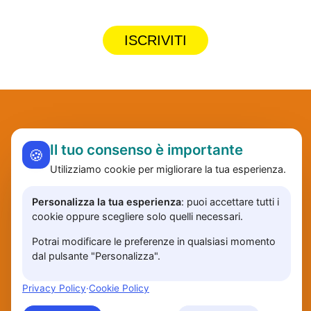
ISCRIVITI
Il tuo consenso è importante
🍪
Utilizziamo cookie per migliorare la tua esperienza.
Personalizza la tua esperienza
: puoi accettare tutti i
cookie oppure scegliere solo quelli necessari.
Potrai modificare le preferenze in qualsiasi momento
contatti
prezzi
privacy
accedi
dal pulsante "Personalizza".
© 2024 promuoviti.net | Tutti i diritti riservati
Privacy Policy
·
Cookie Policy