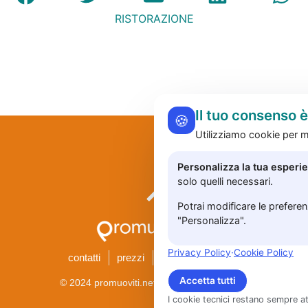
RISTORAZIONE
Il tuo consenso 
🍪
Utilizziamo cookie per mi
Personalizza la tua esperi
solo quelli necessari.
Potrai modificare le prefere
"Personalizza".
Privacy Policy
·
Cookie Policy
contatti
prezzi
privacy
accedi
Accetta tutti
Rifiuta tutt
© 2024 promuoviti.net | Tutti i diritti riservati
I cookie tecnici restano sempre at